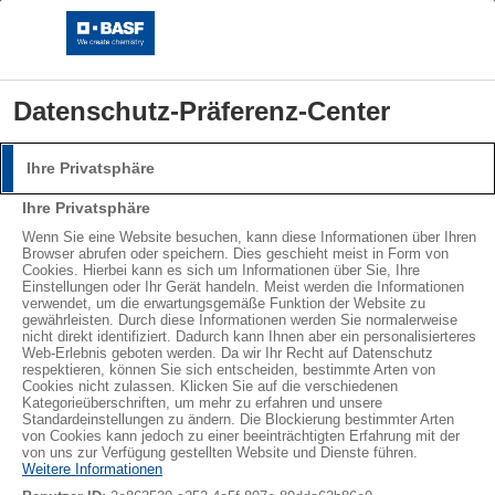
Datenschutz-Präferenz-Center
Ihre Privatsphäre
Anmeldung
Ihre Privatsphäre
Bitte melden Sie sich mit Ihrem Benutzernamen und
Wenn Sie eine Website besuchen, kann diese Informationen über Ihren
Browser abrufen oder speichern. Dies geschieht meist in Form von
Passwort an.
Cookies. Hierbei kann es sich um Informationen über Sie, Ihre
Einstellungen oder Ihr Gerät handeln. Meist werden die Informationen
Benutzername:
verwendet, um die erwartungsgemäße Funktion der Website zu
gewährleisten. Durch diese Informationen werden Sie normalerweise
Vom Dämmmaterial bis zur
nicht direkt identifiziert. Dadurch kann Ihnen aber ein personalisierteres
Web-Erlebnis geboten werden. Da wir Ihr Recht auf Datenschutz
respektieren, können Sie sich entscheiden, bestimmte Arten von
Verpackung -
Cookies nicht zulassen. Klicken Sie auf die verschiedenen
Passwort:
Kategorieüberschriften, um mehr zu erfahren und unsere
Standardeinstellungen zu ändern. Die Blockierung bestimmter Arten
®
Alles über Styropor
und
von Cookies kann jedoch zu einer beeinträchtigten Erfahrung mit der
von uns zur Verfügung gestellten Website und Dienste führen.
®
Neopor
Weitere Informationen