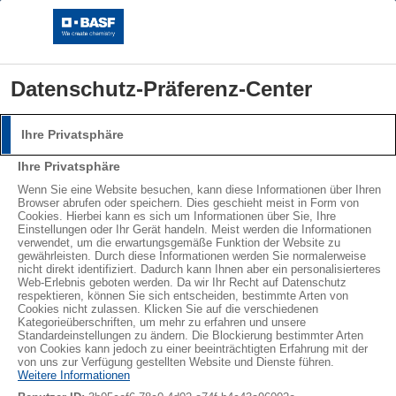
Datenschutz-Präferenz-Center
Ihre Privatsphäre
Styropor® > Neopor® > Learn more
Anmeldung
Ihre Privatsphäre
Bitte melden Sie sich mit Ihrem Benutzernamen und
Wenn Sie eine Website besuchen, kann diese Informationen über Ihren
Bilder
Drucken
Browser abrufen oder speichern. Dies geschieht meist in Form von
Passwort an.
Cookies. Hierbei kann es sich um Informationen über Sie, Ihre
Einstellungen oder Ihr Gerät handeln. Meist werden die Informationen
Benutzername:
verwendet, um die erwartungsgemäße Funktion der Website zu
gewährleisten. Durch diese Informationen werden Sie normalerweise
nicht direkt identifiziert. Dadurch kann Ihnen aber ein personalisierteres
Web-Erlebnis geboten werden. Da wir Ihr Recht auf Datenschutz
respektieren, können Sie sich entscheiden, bestimmte Arten von
Cookies nicht zulassen. Klicken Sie auf die verschiedenen
Passwort:
Kategorieüberschriften, um mehr zu erfahren und unsere
Standardeinstellungen zu ändern. Die Blockierung bestimmter Arten
von Cookies kann jedoch zu einer beeinträchtigten Erfahrung mit der
von uns zur Verfügung gestellten Website und Dienste führen.
Copyright © BASF SE 2026
Weitere Informationen