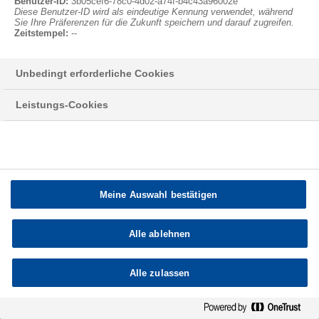
Anmelden
Benutzer-ID:
3b05cef6-78c0-4d02-a74f-b4c43a96002e
Diese Benutzer-ID wird als eindeutige Kennung verwendet, während
Sie Ihre Präferenzen für die Zukunft speichern und darauf zugreifen.
Datenschutzerklärung
Disclaimer
Zeitstempel:
--
Impressum/Verantwortlichkeiten
Kontakt
Unbedingt erforderliche Cookies
Leistungs-Cookies
Meine Auswahl bestätigen
Alle ablehnen
Alle zulassen